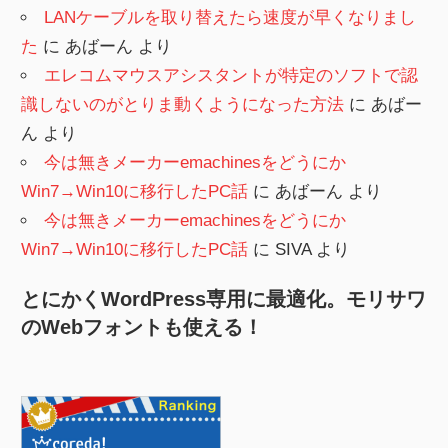
LANケーブルを取り替えたら速度が早くなりまし
た
に
あばーん
より
エレコムマウスアシスタントが特定のソフトで認
識しないのがとりま動くようになった方法
に
あばー
ん
より
今は無きメーカーemachinesをどうにか
Win7→Win10に移行したPC話
に
あばーん
より
今は無きメーカーemachinesをどうにか
Win7→Win10に移行したPC話
に
SIVA
より
とにかくWordPress専用に最適化。モリサワ
のWebフォントも使える！