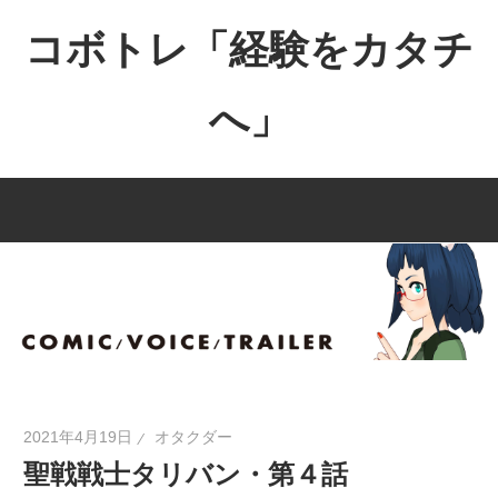
コ
コボトレ「経験をカタチ
ン
テ
へ」
ン
ツ
創
へ
作
ス
力
キ
を
ッ
広
プ
げ
て
活
き
2021年4月19日
オタクダー
る
聖戦戦士タリバン・第４話
力