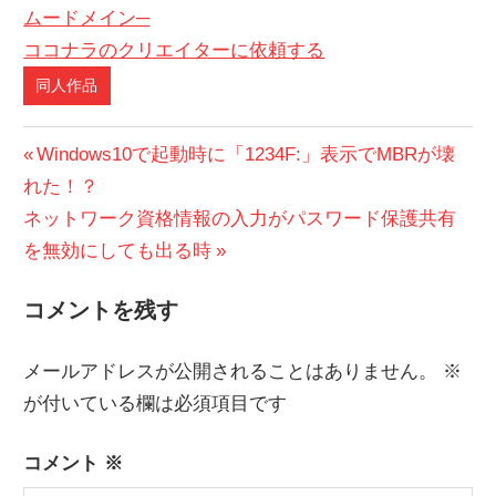
有
ムードメイン─
ココナラのクリエイターに依頼する
同人作品
投
前
Windows10で起動時に「1234F:」表示でMBRが壊
の
れた！？
稿
次
投
ネットワーク資格情報の入力がパスワード保護共有
ナ
の
稿:
を無効にしても出る時
ビ
投
コメントを残す
稿:
ゲ
ー
メールアドレスが公開されることはありません。
※
が付いている欄は必須項目です
シ
ョ
コメント
※