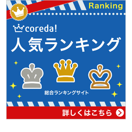
を
育
む