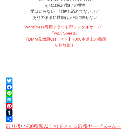
それは俺の負け犬根性
愛はいらないし誤解も恐れてないけど
ありのままに性癖は人様に晒せない
WordPress専用クラウド型レンタルサーバー
『wpX Speed』
【DMM見放題CHライト】7000本以上の動画
が見放題！
Twitter
Facebook
Line
Hatena
Pinterest
Tumblr
共
取り扱い400種類以上のドメイン取得サービス─ムー