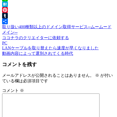
Line
Hatena
Pinterest
Tumblr
取り扱い400種類以上のドメイン取得サービス─ムームード
共
メイン─
有
ココナラのクリエイターに依頼する
PC
前
LANケーブルを取り替えたら速度が早くなりました
投
の
次
動画内容によって選別されてくる時代
稿
投
の
コメントを残す
稿:
投
ナ
稿:
ビ
メールアドレスが公開されることはありません。
※
が付い
ている欄は必須項目です
ゲ
ー
コメント
※
シ
ョ
ン