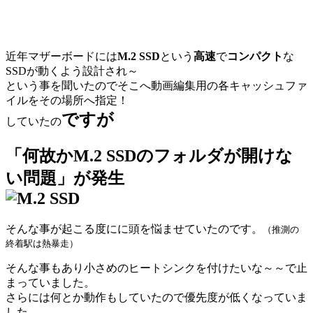
近年マザーボードには
M.2 SSD
という
高速
で
コンパクト
な
SSDが動くよう設計され～
という事を聞いたのでそこへ動画編集用の各キャッシュファ
イルをその場所へ指定！
ですが
していたの
「
何故かM.2 SSDのフォルダが開けな
い問題
」が発生
そんな事が起こる度にに頭を悩ませていたのです。
（推測の
終着駅は熱暴走）
そんな事もあり小さめのヒートシンクを付けたいな～～で止
まっていました。
さらには何とか動作もしていたので優先度が低くなっていま
した。