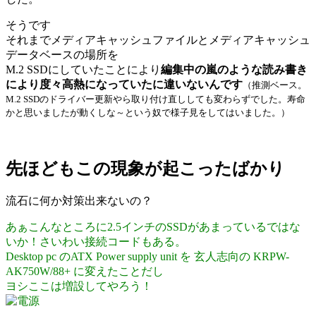
そうです
それまでメディアキャッシュファイルとメディアキャッシュ
データベースの場所を
M.2 SSDにしていたことにより
編集中の嵐のような読み書き
により度々高熱になっていたに違いないんです
（推測ベース。
M.2 SSDのドライバー更新やら取り付け直ししても変わらずでした。寿命
かと思いましたが動くしな～という奴で様子見をしてはいました。）
先ほどもこの現象が起こったばかり
流石に何か対策出来ないの？
あぁこんなところに2.5インチのSSDがあまっているではな
いか！さいわい接続コードもある。
Desktop pc のATX Power supply unit を 玄人志向の KRPW-
AK750W/88+ に変えたことだし
ヨシここは増設してやろう！