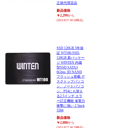
正規代理店品
新品価格
￥2,299
から
(2021/8/27 00:28時点)
SSD 120GB 5年保
証 WT100-SSD-
120GB 新パッケー
ジ WINTEN 内蔵
型SSD SATA3
6Gbps 3D NAND
フラッシュ搭載 デ
スクトップパソコ
ン、ノートパソコ
ン、PS4にも使え
る2.5インチ エラ
ー訂正機能 省電力
衝撃に強い 2.5inch
5584
新品価格
￥2,080
から
(2021/8/27 00:29時点)