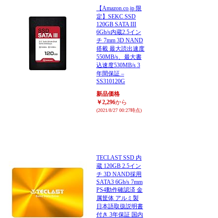
【Amazon.co.jp 限
定】SEKC SSD
120GB SATA III
6Gb/s内蔵2.5イン
チ 7mm 3D NAND
搭載 最大読出速度
550MB/s、最大書
込速度530MB/s 3
年間保証 –
SS310120G
新品価格
￥2,296
から
(2021/8/27 00:27時点)
TECLAST SSD 内
蔵 120GB 2.5イン
チ 3D NAND採用
SATA3 6Gb/s 7mm
PS4動作確認済 金
属筐体 アルミ製
日本語取扱説明書
付き 3年保証 国内