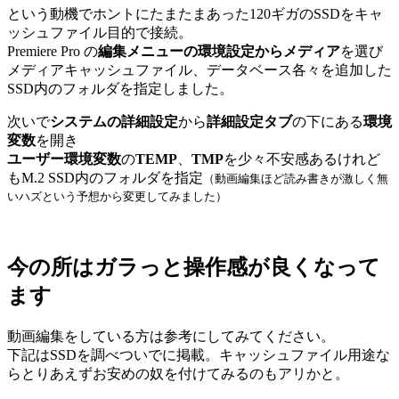
という動機でホントにたまたまあった120ギガのSSDをキャ
ッシュファイル目的で接続。
Premiere Pro の
編集メニューの環境設定からメディア
を選び
メディアキャッシュファイル、データベース各々を追加した
SSD内のフォルダを指定しました。
次いで
システムの詳細設定
から
詳細設定タブ
の下にある
環境
変数
を開き
ユーザー環境変数
の
TEMP
、
TMP
を少々不安感あるけれど
もM.2 SSD内のフォルダを指定
（動画編集ほど読み書きが激しく無
いハズという予想から変更してみました）
今の所はガラっと操作感が良くなって
ます
動画編集をしている方は参考にしてみてください。
下記はSSDを調べついでに掲載。キャッシュファイル用途な
らとりあえずお安めの奴を付けてみるのもアリかと。