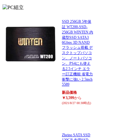
SSD 256GB 5年保
証 WT200-SSD-
256GB WINTEN 内
蔵型SSD SATA3
6Gbps 3D NAND
フラッシュ搭載 デ
スクトップパソコ
ン、ノートパソコ
ン、PS4にも使え
る2.5インチ エラ
ー訂正機能 省電力
衝撃に強い 2.5inch
5589
新品価格
￥3,599
から
(2021/8/27 00:30時点)
Zheino SATA SSD
120GB 内蔵SSD