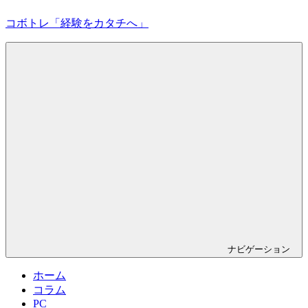
コ
コボトレ「経験をカタチへ」
ン
テ
ン
創
ツ
作
へ
力
ス
を
キ
広
ッ
げ
プ
て
活
き
る
力
を
育
む
ナビゲーション
ホーム
コラム
PC