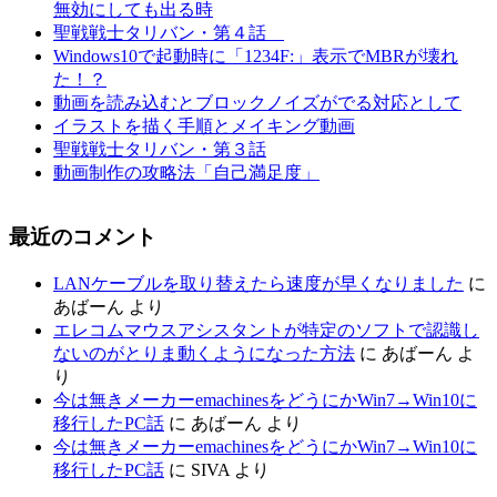
無効にしても出る時
聖戦戦士タリバン・第４話
Windows10で起動時に「1234F:」表示でMBRが壊れ
た！？
動画を読み込むとブロックノイズがでる対応として
イラストを描く手順とメイキング動画
聖戦戦士タリバン・第３話
動画制作の攻略法「自己満足度」
最近のコメント
LANケーブルを取り替えたら速度が早くなりました
に
あばーん
より
エレコムマウスアシスタントが特定のソフトで認識し
ないのがとりま動くようになった方法
に
あばーん
よ
り
今は無きメーカーemachinesをどうにかWin7→Win10に
移行したPC話
に
あばーん
より
今は無きメーカーemachinesをどうにかWin7→Win10に
移行したPC話
に
SIVA
より