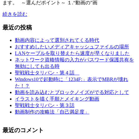
ます。 ～選んだポイント～ １.“動画の”画
続きを読む
最近の投稿
動画内容によって選別されてくる時代
おすすめしたいメディアキャッシュファイルの場所
LANケーブルを取り替えたら速度が早くなりました
ネットワーク資格情報の入力がパスワード保護共有を
無効にしても出る時
聖戦戦士タリバン・第４話
Windows10で起動時に「1234F:」表示でMBRが壊れ
た！？
動画を読み込むとブロックノイズがでる対応として
イラストを描く手順とメイキング動画
聖戦戦士タリバン・第３話
動画制作の攻略法「自己満足度」
最近のコメント