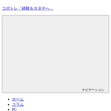
コ
コボトレ「経験をカタチへ」
ン
テ
ン
創
ツ
作
へ
力
ス
を
キ
広
ッ
げ
プ
て
活
き
る
力
を
育
む
ナビゲーション
ホーム
コラム
PC