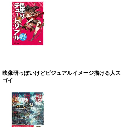
映像研っぽいけどビジュアルイメージ描ける人ス
ゴイ