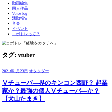
動画編集
同人作品
Voice-log
活動報告
音楽
イベント
コボトレって？
タグ:
vtuber
2021年1月23日
オタクダー
Ⅴチューバ―界のキンコン西野？ 起業
家か？最強の個人Ⅴチューバ―か？
【犬山たまき】