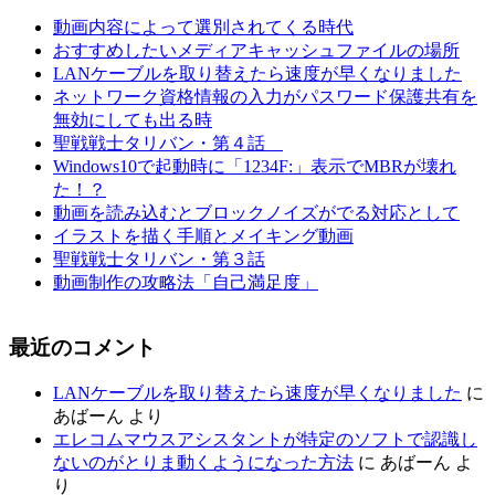
動画内容によって選別されてくる時代
おすすめしたいメディアキャッシュファイルの場所
LANケーブルを取り替えたら速度が早くなりました
ネットワーク資格情報の入力がパスワード保護共有を
無効にしても出る時
聖戦戦士タリバン・第４話
Windows10で起動時に「1234F:」表示でMBRが壊れ
た！？
動画を読み込むとブロックノイズがでる対応として
イラストを描く手順とメイキング動画
聖戦戦士タリバン・第３話
動画制作の攻略法「自己満足度」
最近のコメント
LANケーブルを取り替えたら速度が早くなりました
に
あばーん
より
エレコムマウスアシスタントが特定のソフトで認識し
ないのがとりま動くようになった方法
に
あばーん
よ
り