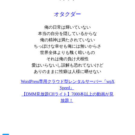
オタクダー
俺の日常は輝いていない
本当の自分を隠しているからな
俺の精神は満たされていない
ちっぽけな幸せも俺には無いからさ
世界全体よりも醜く暗いもの
それは俺の負け犬根性
愛はいらないし誤解も恐れてないけど
ありのままに性癖は人様に晒せない
WordPress専用クラウド型レンタルサーバー『wpX
Speed』
【DMM見放題CHライト】7000本以上の動画が見
放題！