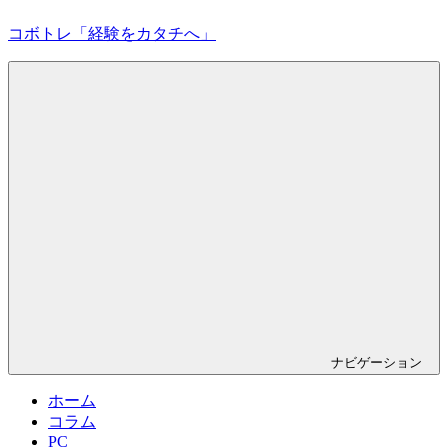
コ
コボトレ「経験をカタチへ」
ン
テ
ン
創
ツ
作
へ
力
ス
を
キ
広
ッ
げ
プ
て
活
き
る
力
を
育
む
ナビゲーション
ホーム
コラム
PC