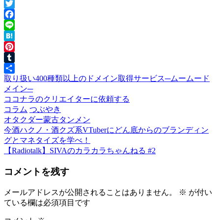
Twitter
Facebook
Line
Hatena
Pinterest
Tumblr
取り扱い400種類以上のドメイン取得サービス─ムームード
共
メイン─
有
ココナラのクリエイターに依頼する
コラム
つぶやき
オタクダー
蒙古タンメン
前
今酒ハクノ・酒クズ系VTuberにどん底からのブランディン
投
の
グとマネタイズを学べ！
稿
投
次
【Radiotalk】SIVAのカラカラちゃんねる #2
稿:
の
ナ
コメントを残す
投
ビ
稿:
メールアドレスが公開されることはありません。
※
が付い
ゲ
ている欄は必須項目です
ー