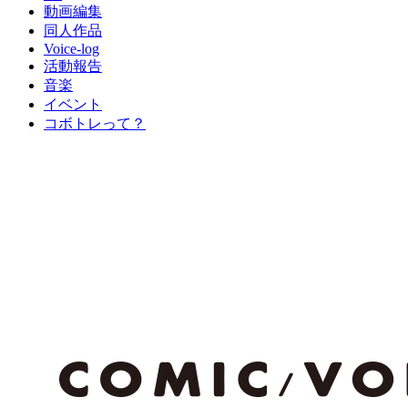
動画編集
同人作品
Voice-log
活動報告
音楽
イベント
コボトレって？