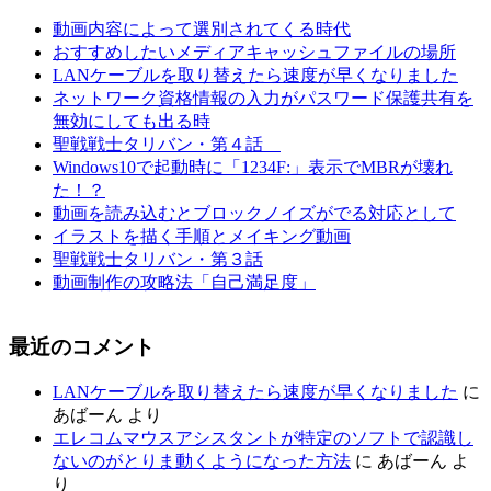
動画内容によって選別されてくる時代
おすすめしたいメディアキャッシュファイルの場所
LANケーブルを取り替えたら速度が早くなりました
ネットワーク資格情報の入力がパスワード保護共有を
無効にしても出る時
聖戦戦士タリバン・第４話
Windows10で起動時に「1234F:」表示でMBRが壊れ
た！？
動画を読み込むとブロックノイズがでる対応として
イラストを描く手順とメイキング動画
聖戦戦士タリバン・第３話
動画制作の攻略法「自己満足度」
最近のコメント
LANケーブルを取り替えたら速度が早くなりました
に
あばーん
より
エレコムマウスアシスタントが特定のソフトで認識し
ないのがとりま動くようになった方法
に
あばーん
よ
り